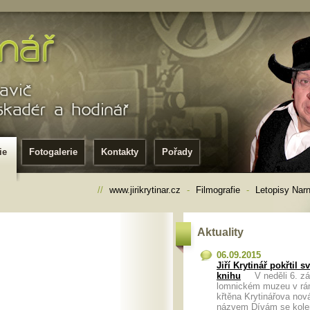
ie
Fotogalerie
Kontakty
Pořady
//
www.jirikrytinar.cz
-
Filmografie
-
Letopisy Narn
Aktuality
06.09.2015
Jiří Krytinář pokřtil 
knihu
V neděli 6. zář
lomnickém muzeu v rá
křtěna Krytinářova nov
názvem Dívám se kol