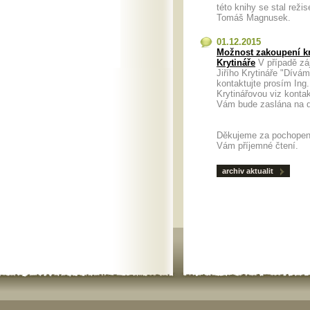
této knihy se stal režis
Tomáš Magnusek.
01.12.2015
Možnost zakoupení kn
Krytináře
V případě zá
Jiřího Krytináře "Dívá
kontaktujte prosím Ing
Krytinářovou viz konta
Vám bude zaslána n
Děkujeme za pochopen
Vám příjemné čtení.
archiv aktualit