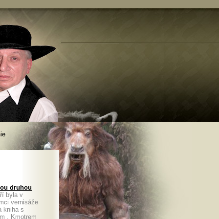
ie
svou druhou
í byla v
mci vernisáže
á kniha s
em . Kmotrem