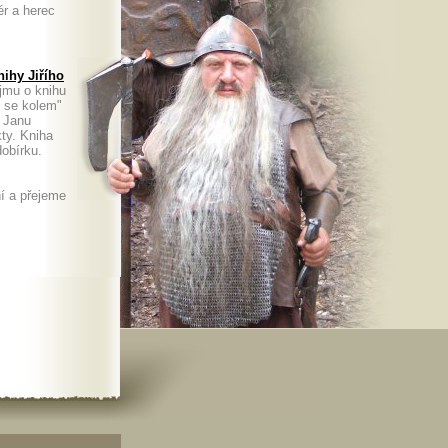
ér a herec
ihy Jiřího
jmu o knihu
m se kolem"
. Janu
kty. Kniha
a dobírku.
í a přejeme