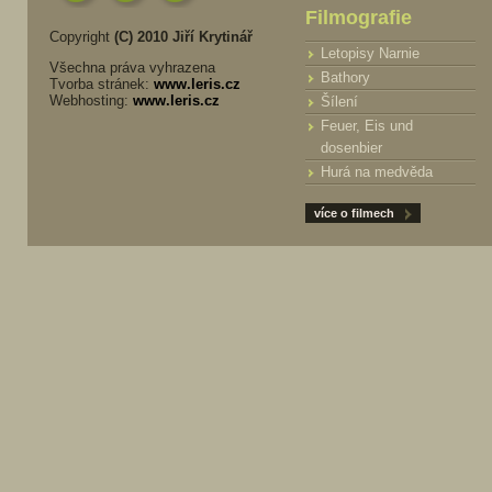
Filmografie
Copyright
(C) 2010 Jiří Krytinář
Letopisy Narnie
Všechna práva vyhrazena
Bathory
Tvorba stránek:
www.leris.cz
Webhosting:
www.leris.cz
Šílení
Feuer, Eis und
dosenbier
Hurá na medvěda
více o filmech