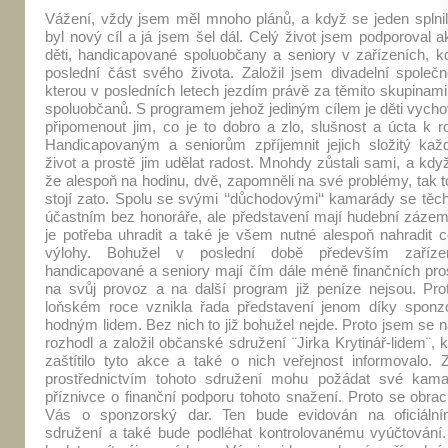
Vážení, vždy jsem měl mnoho plánů, a když se jeden splnil,
byl nový cíl a já jsem šel dál. Celý život jsem podporoval a
děti, handicapované spoluobčany a seniory v zařízeních, kd
poslední část svého života. Založil jsem divadelní společn
kterou v posledních letech jezdím právě za těmito skupinami
spoluobčanů. S programem jehož jediným cílem je děti vycho
připomenout jim, co je to dobro a zlo, slušnost a úcta k r
Handicapovaným a seniorům zpříjemnit jejich složitý kaž
život a prostě jim udělat radost. Mnohdy zůstali sami, a když
že alespoň na hodinu, dvě, zapomněli na své problémy, tak t
stojí zato. Spolu se svými ‘‘důchodovými‘‘ kamarády se těch
účastním bez honoráře, ale představení mají hudební zázemí
je potřeba uhradit a také je všem nutné alespoň nahradit c
výlohy. Bohužel v poslední době především zaříze
handicapované a seniory mají čím dále méně finančních pro
na svůj provoz a na další program již peníze nejsou. Prot
loňském roce vznikla řada představení jenom díky spon
hodným lidem. Bez nich to již bohužel nejde. Proto jsem se 
rozhodl a založil občanské sdružení ¨Jirka Krytinář-lidem¨, 
zaštítilo tyto akce a také o nich veřejnost informovalo. 
prostřednictvím tohoto sdružení mohu požádat své kam
příznivce o finanční podporu tohoto snažení. Proto se obrac
Vás o sponzorský dar. Ten bude evidován na oficiáln
sdružení a také bude podléhat kontrolovanému vyúčtování