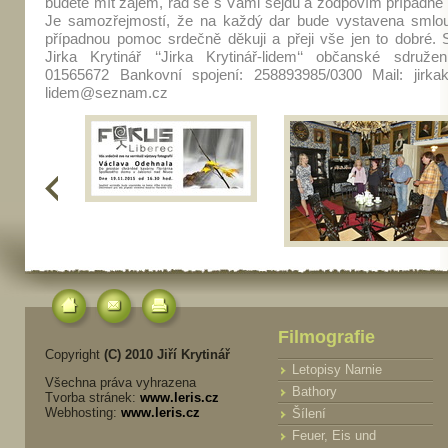
budete mít zájem, rád se s Vámi sejdu a zodpovím případné 
Je samozřejmostí, že na každý dar bude vystavena smlo
případnou pomoc srdečně děkuji a přeji vše jen to dobré. 
Jirka Krytinář ‘‘Jirka Krytinář-lidem‘‘ občanské sdruže
01565672 Bankovní spojení: 258893985/0300 Mail: jirkakr
lidem@seznam.cz
<
Filmografie
Copyright
(C) 2010 Jiří Krytinář
Letopisy Narnie
Všechna práva vyhrazena
Bathory
Tvorba stránek:
www.leris.cz
Webhosting:
www.leris.cz
Šílení
Feuer, Eis und