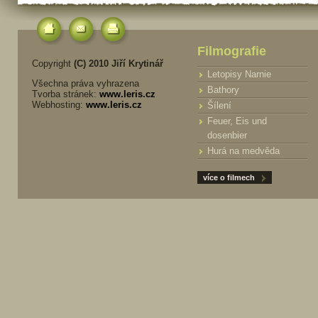
Filmografie
Copyright
(C) 2010 Jiří Krytinář
Letopisy Narnie
Všechna práva vyhrazena
Bathory
Tvorba stránek:
www.leris.cz
Webhosting:
www.leris.cz
Šílení
Feuer, Eis und
dosenbier
Hurá na medvěda
více o filmech