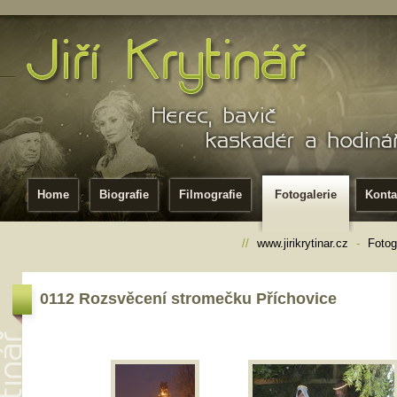
Home
Biografie
Filmografie
Fotogalerie
Konta
//
www.jirikrytinar.cz
-
Fotog
0112 Rozsvěcení stromečku Příchovice