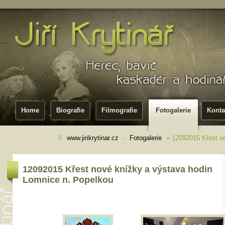
Home
Biografie
Filmografie
Fotogalerie
Konta
//
www.jirikrytinar.cz
-
Fotogalerie
» 12092015 Křest no
12092015 Křest nové knížky a výstava hodin
Lomnice n. Popelkou