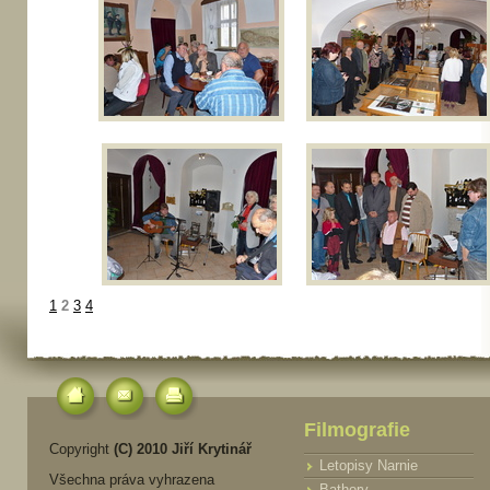
1
2
3
4
Filmografie
Copyright
(C) 2010 Jiří Krytinář
Letopisy Narnie
Všechna práva vyhrazena
Bathory