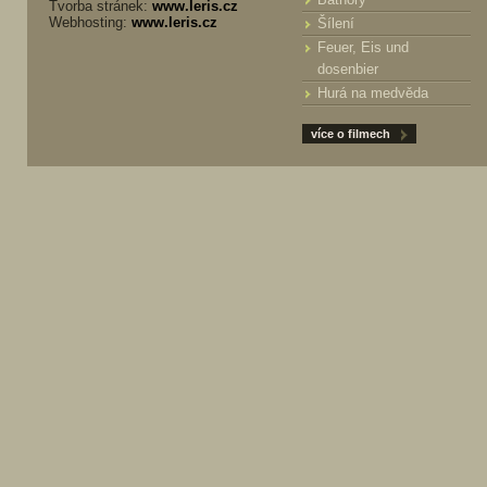
Tvorba stránek:
www.leris.cz
Webhosting:
www.leris.cz
Šílení
Feuer, Eis und
dosenbier
Hurá na medvěda
více o filmech