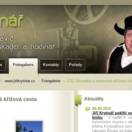
ie
Fotogalerie
Kontakty
Pořady
//
www.jirikrytinar.cz
-
Fotogalerie
» 1211 Slovanka a obnovená křížová ce
 křížová cesta
Aktuality
06.09.2015
Jiří Krytinář pokřtil 
knihu
V neděli 6. zář
lomnickém muzeu v rá
křtěna Krytinářova nov
názvem Dívám se kol