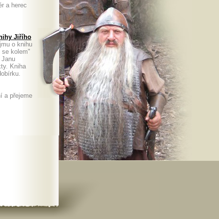
ér a herec
ihy Jiřího
jmu o knihu
m se kolem"
. Janu
kty. Kniha
a dobírku.
í a přejeme