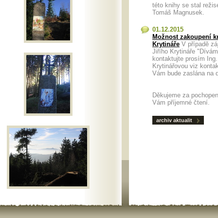
této knihy se stal režis
Tomáš Magnusek.
01.12.2015
Možnost zakoupení kn
Krytináře
V případě zá
Jiřího Krytináře "Dívá
kontaktujte prosím Ing
Krytinářovou viz konta
Vám bude zaslána n
Děkujeme za pochopen
Vám příjemné čtení.
archiv aktualit