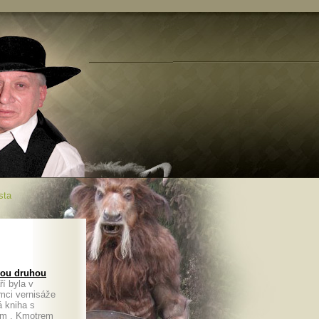
sta
svou druhou
í byla v
mci vernisáže
á kniha s
em . Kmotrem