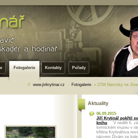
ie
Fotogalerie
Kontakty
Pořady
//
www.jirikrytinar.cz
-
Fotogalerie
» 2704 Narcisky na JIze
Aktuality
06.09.2015
Jiří Krytinář pokřtil 
knihu
V neděli 6. zář
lomnickém muzeu v rá
křtěna Krytinářova nov
názvem Dívám se kol