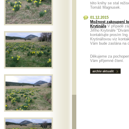
této knihy se stal režis
Tomáš Magnusek.
01.12.2015
Možnost zakoupení kn
Krytináře
V případě zá
Jiřího Krytináře "Dívá
kontaktujte prosím Ing
Krytinářovou viz konta
Vám bude zaslána n
Děkujeme za pochopen
Vám příjemné čtení.
archiv aktualit