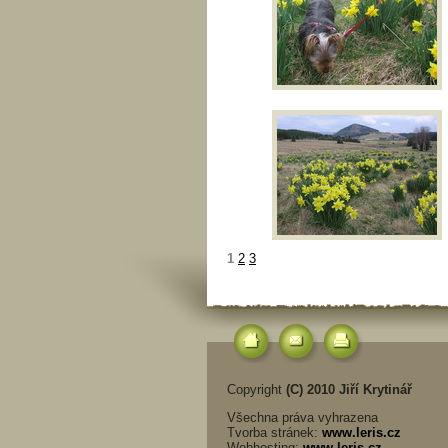
1
2
3
Copyright
(C) 2010 Jiří Krytinář
Všechna práva vyhrazena
Tvorba stránek:
www.leris.cz
Webhosting:
www.leris.cz