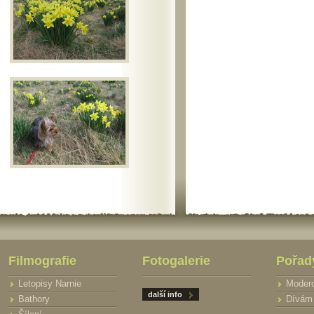
Filmografie
Fotogalerie
Pořad
Letopisy Narnie
Moder
další info
Bathory
Dívám 