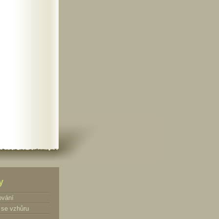
y
ování
se vzhůru