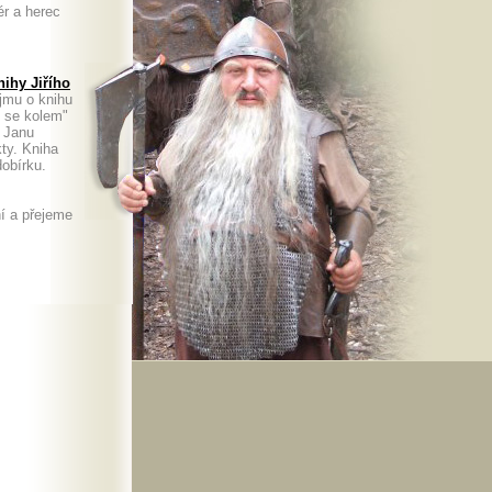
ér a herec
ihy Jiřího
jmu o knihu
m se kolem"
. Janu
kty. Kniha
a dobírku.
í a přejeme