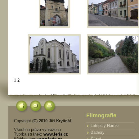
1
2
Filmografie
Copyright
(C) 2010 Jiří Krytinář
Letopisy Narnie
Všechna práva vyhrazena
Bathory
Tvorba stránek:
www.leris.cz
Webhosting:
www.leris.cz