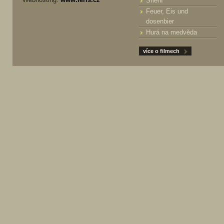
Šílení
Feuer, Eis und
dosenbier
Hurá na medvěda
více o filmech