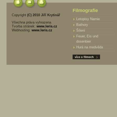
Filmografie
Copyright
(C) 2010 Jiří Krytinář
Letopisy Narnie
Všechna práva vyhrazena
Bathory
Tvorba stránek:
www.leris.cz
Webhosting:
www.leris.cz
Šílení
Feuer, Eis und
dosenbier
Hurá na medvěda
více o filmech