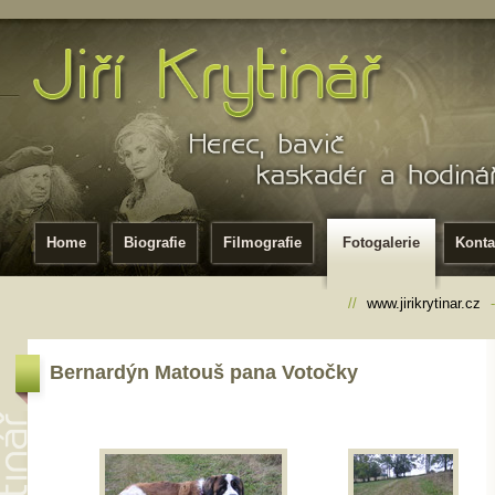
Home
Biografie
Filmografie
Fotogalerie
Konta
//
www.jirikrytinar.cz
Bernardýn Matouš pana Votočky