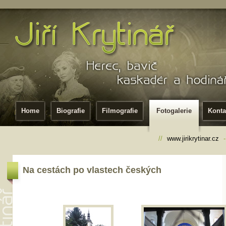
Home
Biografie
Filmografie
Fotogalerie
Konta
//
www.jirikrytinar.cz
Na cestách po vlastech českých