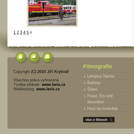
1
2
3
4
5
6
Filmografie
Copyright
(C) 2010 Jiří Krytinář
Letopisy Narnie
Všechna práva vyhrazena
Bathory
Tvorba stránek:
www.leris.cz
Webhosting:
www.leris.cz
Šílení
Feuer, Eis und
dosenbier
Hurá na medvěda
více o filmech