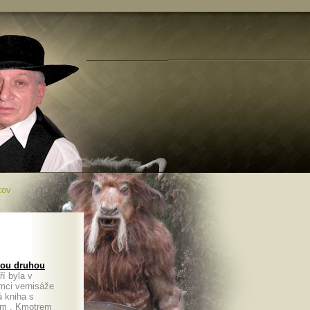
kov
svou druhou
í byla v
mci vernisáže
á kniha s
em . Kmotrem