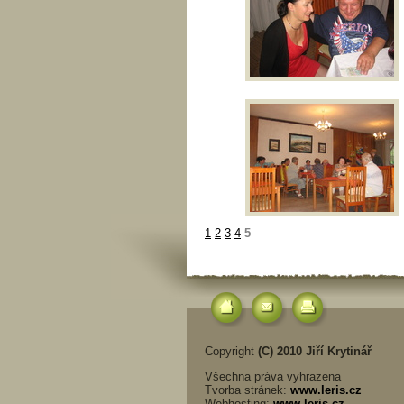
1
2
3
4
5
Copyright
(C) 2010 Jiří Krytinář
Všechna práva vyhrazena
Tvorba stránek:
www.leris.cz
Webhosting:
www.leris.cz