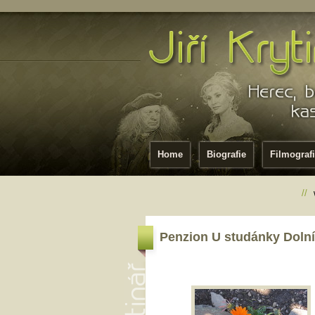
Home
Biografie
Filmograf
//
Penzion U studánky Doln