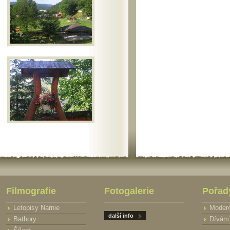
Filmografie
Fotogalerie
Pořad
Letopisy Narnie
Moder
další info
Bathory
Dívám 