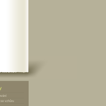
y
ování
se vzhůru