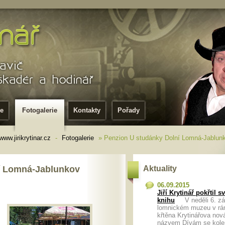
ie
Fotogalerie
Kontakty
Pořady
www.jirikrytinar.cz
-
Fotogalerie
» Penzion U studánky Dolní Lomná-Jablun
í Lomná-Jablunkov
Aktuality
06.09.2015
Jiří Krytinář pokřtil 
knihu
V neděli 6. zář
lomnickém muzeu v rá
křtěna Krytinářova nov
názvem Dívám se kol