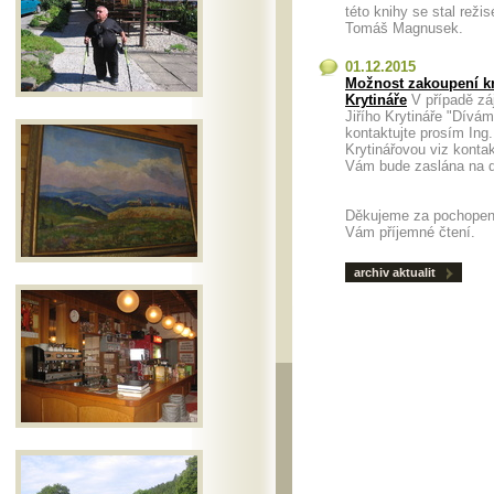
této knihy se stal režis
Tomáš Magnusek.
01.12.2015
Možnost zakoupení kn
Krytináře
V případě zá
Jiřího Krytináře "Dívá
kontaktujte prosím Ing
Krytinářovou viz konta
Vám bude zaslána n
Děkujeme za pochopen
Vám příjemné čtení.
archiv aktualit