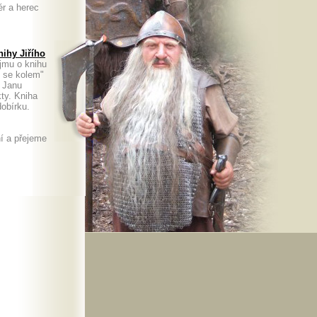
ér a herec
ihy Jiřího
jmu o knihu
m se kolem"
. Janu
kty. Kniha
a dobírku.
í a přejeme