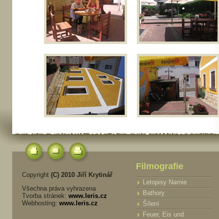
Filmografie
Copyright
(C) 2010 Jiří Krytinář
Letopisy Narnie
Všechna práva vyhrazena
Bathory
Tvorba stránek:
www.leris.cz
Webhosting:
www.leris.cz
Šílení
Feuer, Eis und