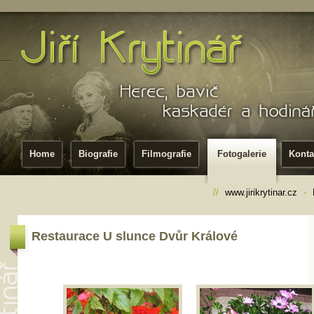
Home
Biografie
Filmografie
Fotogalerie
Konta
//
www.jirikrytinar.cz
-
Restaurace U slunce Dvůr Králové