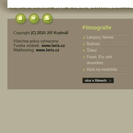
Filmografie
Copyright
(C) 2010 Jiří Krytinář
Letopisy Narnie
Všechna práva vyhrazena
Bathory
Tvorba stránek:
www.leris.cz
Webhosting:
www.leris.cz
Šílení
Feuer, Eis und
dosenbier
Hurá na medvěda
více o filmech