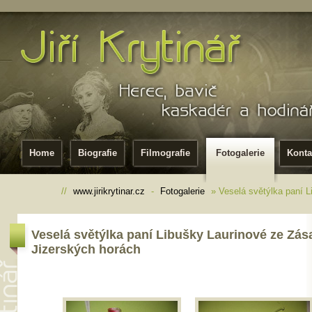
Home
Biografie
Filmografie
Fotogalerie
Konta
//
www.jirikrytinar.cz
-
Fotogalerie
» Veselá světýlka paní L
Veselá světýlka paní Libušky Laurinové ze Zás
Jizerských horách