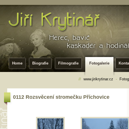
Home
Biografie
Filmografie
Fotogalerie
Konta
//
www.jirikrytinar.cz
-
Fotog
0112 Rozsvěcení stromečku Příchovice