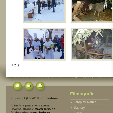
1
2
3
Filmografie
Copyright
(C) 2010 Jiří Krytinář
Letopisy Narnie
Všechna práva vyhrazena
Bathory
Tvorba stránek:
www.leris.cz
Webhosting:
www.leris.cz