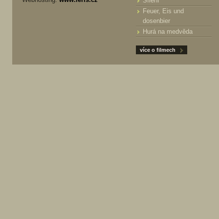
Šílení
Feuer, Eis und
dosenbier
Hurá na medvěda
více o filmech