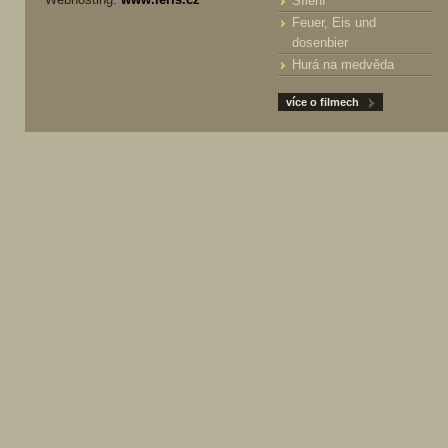
Šílení
Feuer, Eis und
dosenbier
Hurá na medvěda
více o filmech