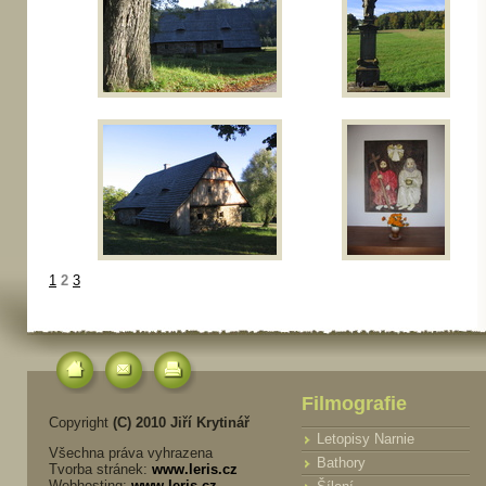
1
2
3
Filmografie
Copyright
(C) 2010 Jiří Krytinář
Letopisy Narnie
Všechna práva vyhrazena
Bathory
Tvorba stránek:
www.leris.cz
Webhosting:
www.leris.cz