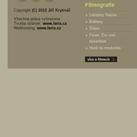
Filmografie
Copyright
(C) 2010 Jiří Krytinář
Letopisy Narnie
Všechna práva vyhrazena
Bathory
Tvorba stránek:
www.leris.cz
Webhosting:
www.leris.cz
Šílení
Feuer, Eis und
dosenbier
Hurá na medvěda
více o filmech