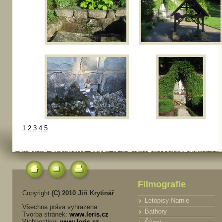
1
2
3
4
5
Filmografie
Copyright
(C) 2010 Jiří Krytinář
Letopisy Narnie
Všechna práva vyhrazena
Bathory
Tvorba stránek:
www.leris.cz
Webhosting:
www.leris.cz