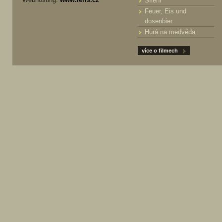
Šílení
Feuer, Eis und
dosenbier
Hurá na medvěda
více o filmech