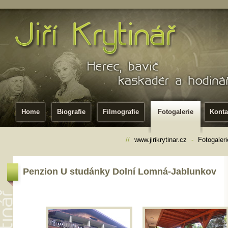
Home
Biografie
Filmografie
Fotogalerie
Konta
//
www.jirikrytinar.cz
-
Fotogaleri
Penzion U studánky Dolní Lomná-Jablunkov